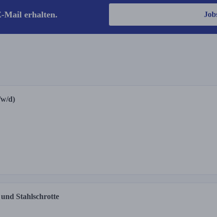
-Mail erhalten.
Job
/w/d)
 und Stahlschrotte