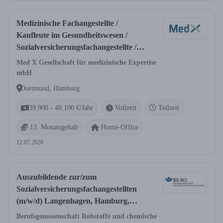
Medizinische Fachangestellte /
Kaufleute im Gesundheitswesen /
Sozialversicherungsfachangestellte /
Pflegefachkraft Leistungsregulierung
Med X Gesellschaft für medizinische Expertise
(m/w/d)
mbH
Dortmund, Hamburg
39.900 - 48.100 €/Jahr
Vollzeit
Teilzeit
13. Monatsgehalt
Home-Office
12.07.2026
Auszubildende zur/zum
Sozialversicherungsfachangestellten
(m/w/d) Langenhagen, Hamburg,
Gera
Berufsgenossenschaft Rohstoffe und chemische