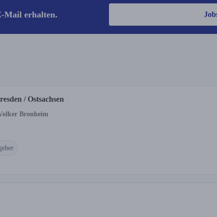
-Mail erhalten.
Job
Dresden / Ostsachsen
 Volker Bronheim
geber