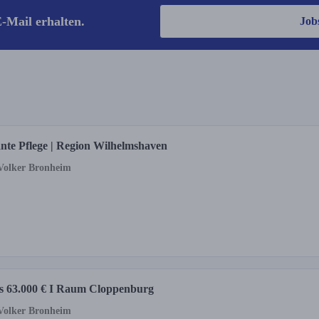
-Mail erhalten.
Job
ante Pflege | Region Wilhelmshaven
 Volker Bronheim
bis 63.000 € I Raum Cloppenburg
 Volker Bronheim