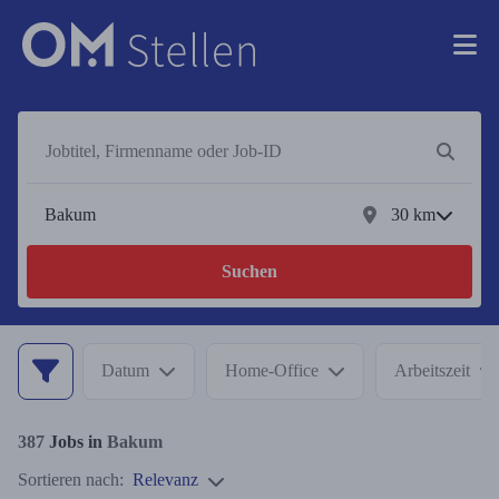
30
km
Suchen
Datum
Home-Office
Arbeitszeit
387
Jobs in
Bakum
Sortieren nach:
Relevanz