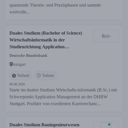
spannende Theorie- und Praxisphasen und sammle
wertvolle...
Duales Studium (Bachelor of Science)
Wirtschaftsinformatik in der
Studienrichtung Application
Management an der Dualen
Deutsche Bundesbank
Hochschule Baden-Württemberg
Stuttgart
(DHBW) in Stuttgart
Vollzeit
Teilzeit
06.08.2026
Starte im dualen Studium Wirtschafts-informatik (B.Sc.) mit
Schwerpunkt Application Management an der DHBW
Stuttgart. Profitier von exzellenten Karrierechanc...
Duales Studium Bauingenieurwesen