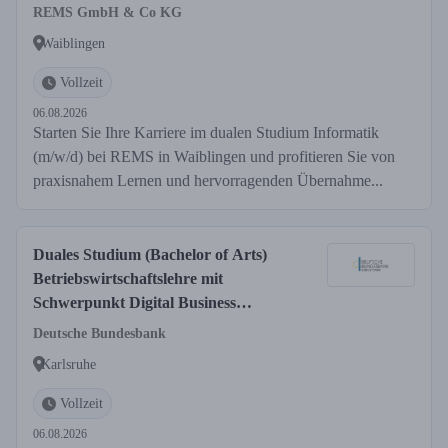
REMS GmbH & Co KG
Waiblingen
Vollzeit
06.08.2026
Starten Sie Ihre Karriere im dualen Studium Informatik
(m/w/d) bei REMS in Waiblingen und profitieren Sie von
praxisnahem Lernen und hervorragenden Übernahme...
Duales Studium (Bachelor of Arts)
Betriebswirtschaftslehre mit
Schwerpunkt Digital Business
Management an der Dualen
Deutsche Bundesbank
Hochschule Baden-Württemberg
Karlsruhe
(DHBW) in Karlsruhe
Vollzeit
06.08.2026