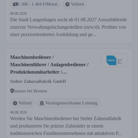
1.368 - 1.464 €/Monat
Vollzeit
06.08.2026
Die Stadt Langenhagen sucht ab 01.08.2027 Auszubildende
zum/zur Verwaltungsfachangestellten (m/w/d). Profitier von
einer praxisorientierten Ausbildung und ge...
Maschinenbediener /
Maschinenführer / Anlagenbediener /
Produktionsmitarbeiter /
Produktionshelfer (m/w/d) - CNC-
Stelter Zahnradfabrik GmbH
Fertigung | Quereinsteiger
Bassum bei Bremen
willkommen
Vollzeit
Vermögenswirksame Leistung
06.08.2026
Werden Sie Maschinenbediener bei Stelter Zahnradfabrik
und produzieren Sie präzise Zahnräder in einem
traditionsreichen Familienunternehmen mit attraktiven P...