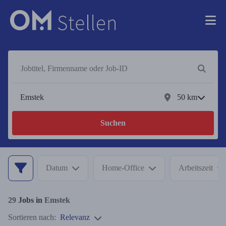
50
km
Suchen
Datum
Home-Office
Arbeitszeit
29
Jobs in
Emstek
Sortieren nach:
Relevanz