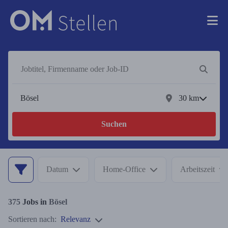
30
km
Suchen
Datum
Home-Office
Arbeitszeit
375
Jobs in
Bösel
Sortieren nach:
Relevanz