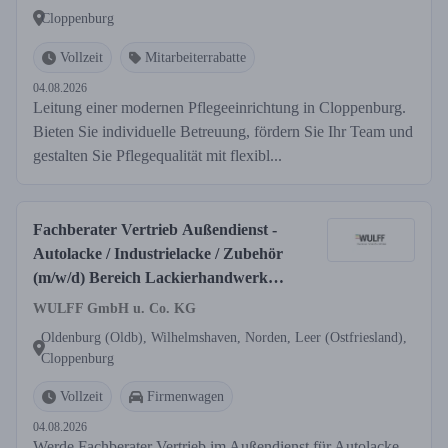
Cloppenburg
Vollzeit
Mitarbeiterrabatte
04.08.2026
Leitung einer modernen Pflegeeinrichtung in Cloppenburg.
Bieten Sie individuelle Betreuung, fördern Sie Ihr Team und
gestalten Sie Pflegequalität mit flexibl...
Fachberater Vertrieb Außendienst -
Autolacke / Industrielacke / Zubehör
(m/w/d) Bereich Lackierhandwerk
Region Ostfriesland, Oldenburger
WULFF GmbH u. Co. KG
Land, Cloppenburger Land
Oldenburg (Oldb), Wilhelmshaven, Norden, Leer (Ostfriesland),
Cloppenburg
Vollzeit
Firmenwagen
04.08.2026
Werde Fachberater Vertrieb im Außendienst für Autolacke