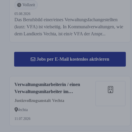
Vollzeit
05.08.2026
Das Berufsbild einer/eines Verwaltungsfachangestellten
(kurz: VFA) ist vielseitig. In Kommunalverwaltungen, wie
dem Landkreis Vechta, ist ein/e VFA der Anspr...
Jobs per E-Mail kostenlos aktivieren
Verwaltungsmitarbeiterin / einen
Verwaltungsmitarbeiter im
Fachbereich Personal und
Justizvollzugsanstalt Vechta
Organisation (m/w/d)
Vechta
11.07.2026