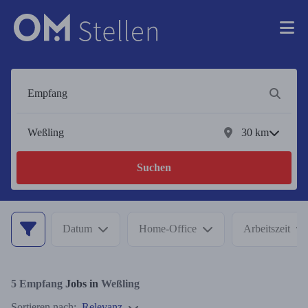
30
km
Suchen
Datum
Home-Office
Arbeitszeit
5
Empfang
Jobs in
Weßling
Sortieren nach:
Relevanz