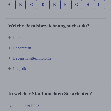
A
B
C
D
E
F
G
H
I
J
Welche Berufsbezeichnung suchst du?
Labor
Laborant/in
Lebensmitteltechnologie
Logistik
In welcher Stadt möchten Sie arbeiten?
Landau in der Pfalz