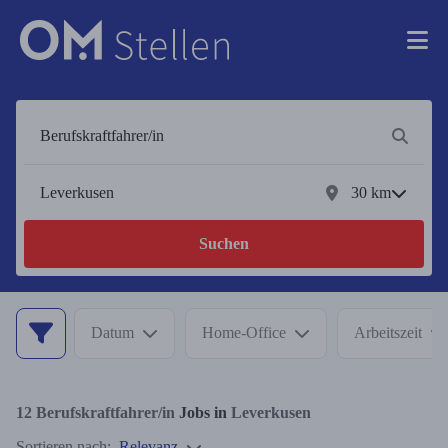
30
km
Suchen
Datum
Home-Office
Arbeitszeit
12
Berufskraftfahrer/in
Jobs in
Leverkusen
Sortieren nach:
Relevanz