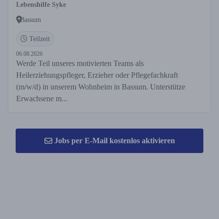
Wohnheim Teilzeit
Lebenshilfe Syke
Bassum
Teilzeit
06.08.2026
Werde Teil unseres motivierten Teams als
Heilerziehungspfleger, Erzieher oder Pflegefachkraft
(m/w/d) in unserem Wohnheim in Bassum. Unterstütze
Erwachsene m...
Jobs per E-Mail kostenlos aktivieren