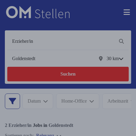
30
km
Suchen
Datum
Home-Office
Arbeitszeit
2
Erzieher/in
Jobs in
Goldenstedt
Sortieren nach:
Relevanz