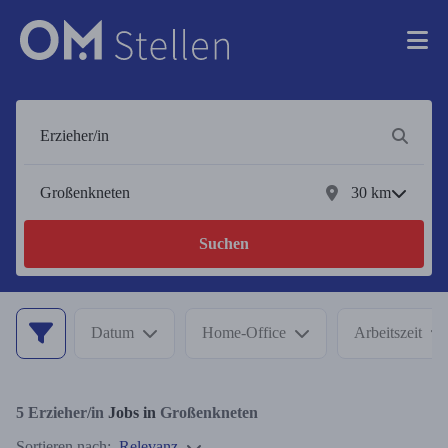
30
km
Suchen
Datum
Home-Office
Arbeitszeit
5
Erzieher/in
Jobs in
Großenkneten
Sortieren nach:
Relevanz