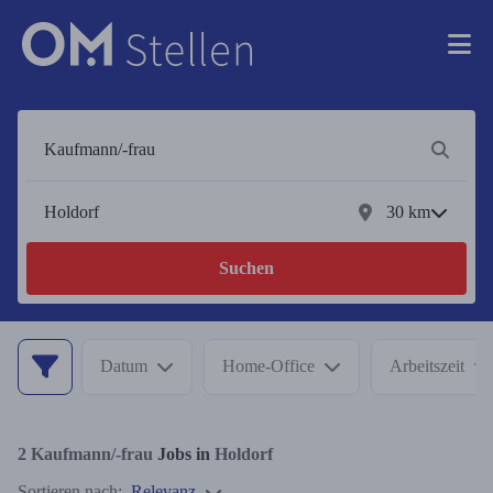
30
km
Suchen
Datum
Home-Office
Arbeitszeit
2
Kaufmann/-frau
Jobs in
Holdorf
Sortieren nach:
Relevanz