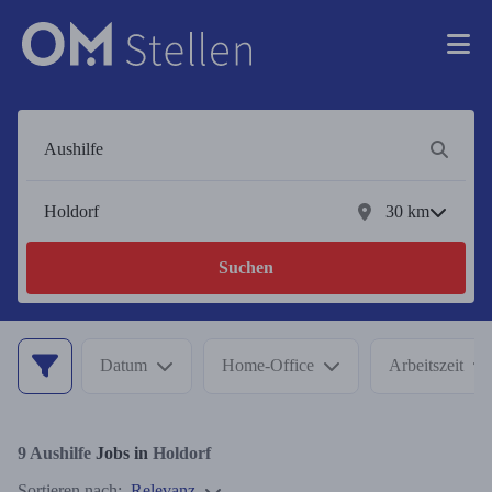
30
km
Suchen
Datum
Home-Office
Arbeitszeit
9
Aushilfe
Jobs in
Holdorf
Sortieren nach:
Relevanz