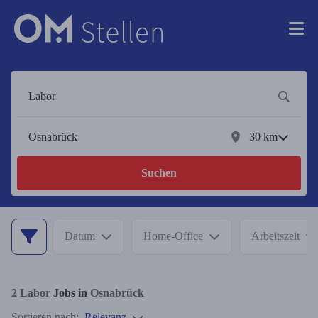
30
km
Suchen
Datum
Home-Office
Arbeitszeit
2
Labor
Jobs in
Osnabrück
Sortieren nach:
Relevanz