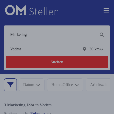
30
km
Suchen
Datum
Home-Office
Arbeitszeit
3
Marketing
Jobs in
Vechta
Sortieren nach:
Relevanz