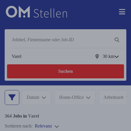
30
km
Suchen
Datum
Home-Office
Arbeitszeit
364
Jobs in
Varel
Sortieren nach:
Relevanz