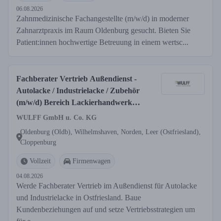
06.08.2026
Zahnmedizinische Fachangestellte (m/w/d) in moderner
Zahnarztpraxis im Raum Oldenburg gesucht. Bieten Sie
Patient:innen hochwertige Betreuung in einem wertsc...
Fachberater Vertrieb Außendienst -
Autolacke / Industrielacke / Zubehör
(m/w/d) Bereich Lackierhandwerk
Region Ostfriesland, Oldenburger
WULFF GmbH u. Co. KG
Land, Cloppenburger Land
Oldenburg (Oldb), Wilhelmshaven, Norden, Leer (Ostfriesland),
Cloppenburg
Vollzeit
Firmenwagen
04.08.2026
Werde Fachberater Vertrieb im Außendienst für Autolacke
und Industrielacke in Ostfriesland. Baue
Kundenbeziehungen auf und setze Vertriebsstrategien um