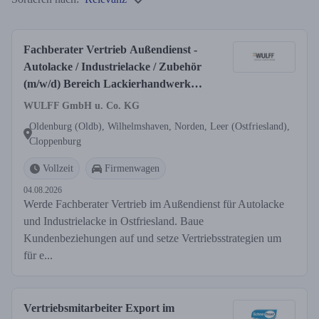
Fachberater Vertrieb Außendienst -
Autolacke / Industrielacke / Zubehör
(m/w/d) Bereich Lackierhandwerk
Region Ostfriesland, Oldenburger
WULFF GmbH u. Co. KG
Land, Cloppenburger Land
Oldenburg (Oldb), Wilhelmshaven, Norden, Leer (Ostfriesland),
Cloppenburg
Vollzeit
Firmenwagen
04.08.2026
Werde Fachberater Vertrieb im Außendienst für Autolacke
und Industrielacke in Ostfriesland. Baue
Kundenbeziehungen auf und setze Vertriebsstrategien um
für e...
Vertriebsmitarbeiter Export im