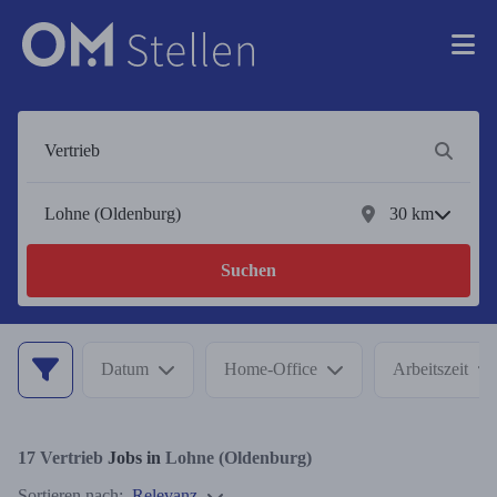
30
km
Suchen
Datum
Home-Office
Arbeitszeit
17
Vertrieb
Jobs in
Lohne (Oldenburg)
Sortieren nach:
Relevanz