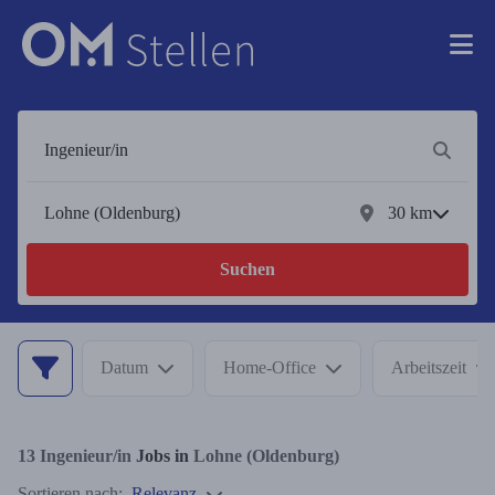
30
km
Suchen
Datum
Home-Office
Arbeitszeit
13
Ingenieur/in
Jobs in
Lohne (Oldenburg)
Sortieren nach:
Relevanz