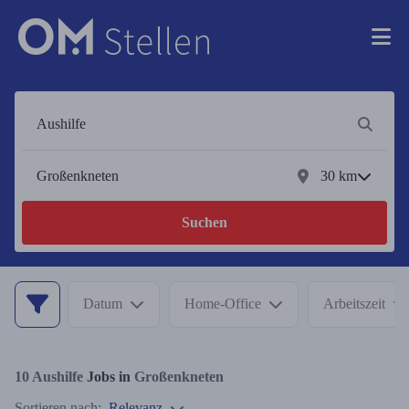
30
km
Suchen
Datum
Home-Office
Arbeitszeit
10
Aushilfe
Jobs in
Großenkneten
Sortieren nach:
Relevanz