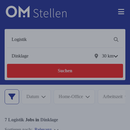
30
km
Suchen
Datum
Home-Office
Arbeitszeit
7
Logistik
Jobs in
Dinklage
Sortieren nach:
Relevanz