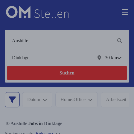
30
km
Suchen
Datum
Home-Office
Arbeitszeit
10
Aushilfe
Jobs in
Dinklage
Sortieren nach:
Relevanz