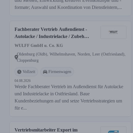
und Messen; Entwicklung kreativer Eventkonzepte und -
formate; Auswahl und Koordination von Dienstleistern,...
Fachberater Vertrieb Außendienst -
Autolacke / Industrielacke / Zubehör
(m/w/d) Bereich Lackierhandwerk
WULFF GmbH u. Co. KG
Region Ostfriesland, Oldenburger
Oldenburg (Oldb), Wilhelmshaven, Norden, Leer (Ostfriesland),
Land, Cloppenburger Land
Cloppenburg
Vollzeit
Firmenwagen
04.08.2026
Werde Fachberater Vertrieb im Außendienst für Autolacke
und Industrielacke in Ostfriesland. Baue
Kundenbeziehungen auf und setze Vertriebsstrategien um
für e...
Vertriebsmitarbeiter Export im